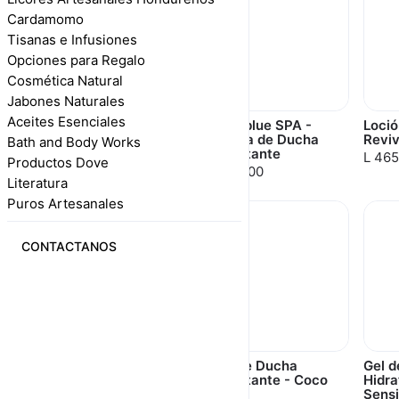
Cardamomo
Tisanas e Infusiones
Opciones para Regalo
Cosmética Natural
Jabones Naturales
Aceites Esenciales
Crema Corporal -
True blue SPA -
Loció
Reviving Rain
Crema de Ducha
Reviv
Bath and Body Works
Hidratante
L 495.00
L 465
Productos Dove
L 515.00
Literatura
Puros Artesanales
CONTACTANOS
True blue SPA -
Gel de Ducha
Gel 
Crema Corporal Ultra
Hidratante - Coco
Hidra
Rica
Shea
Sensi