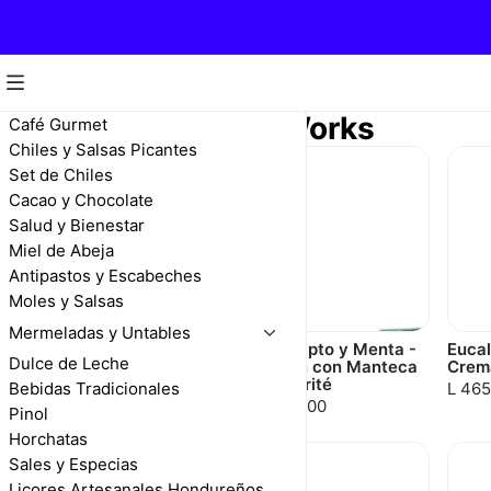
Bath and Body Works
Café Gurmet
Chiles y Salsas Picantes
Set de Chiles
Cacao y Chocolate
Salud y Bienestar
Miel de Abeja
Antipastos y Escabeches
Moles y Salsas
Mermeladas y Untables
Lavanda y Vainilla -
Eucalipto y Menta -
Eucal
Dulce de Leche
Crema Corporal
Jabon con Manteca
Crem
de Karité
Bebidas Tradicionales
L 465.00
L 465
L 265.00
Pinol
Horchatas
Sales y Especias
Licores Artesanales Hondureños