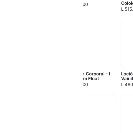
Coloi
L 515.00
L 515.00
L 515
Bruma Corporal - I
Crema Corporal - I
Loció
Scream Float
Scream Float
Vaini
L 515.00
L 515.00
L 480